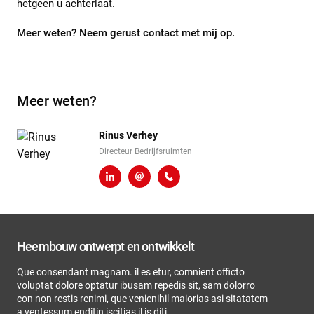
hetgeen u achterlaat.
Meer weten? Neem gerust contact met mij op.
Meer weten?
Rinus Verhey
Directeur Bedrijfsruimten
LinkedIn
r.verhey@heembouw.nl
071 - 332 00 50
Heembouw ontwerpt en ontwikkelt
Que consendant magnam. il es etur, comnient officto
voluptat dolore optatur ibusam repedis sit, sam dolorro
con non restis renimi, que venienihil maiorias asi sitatatem
a ventessum enditin iscitias il is diti