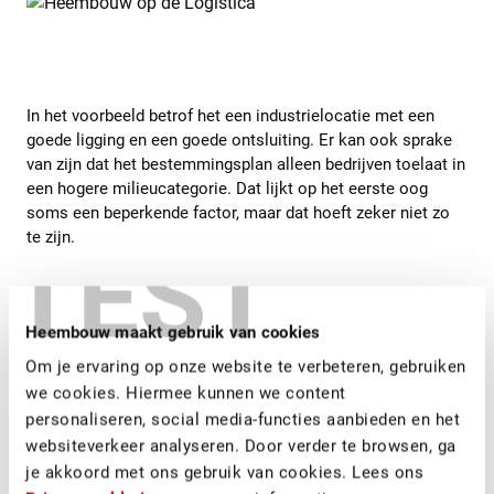
In het voorbeeld betrof het een industrielocatie met een
goede ligging en een goede ontsluiting. Er kan ook sprake
van zijn dat het bestemmingsplan alleen bedrijven toelaat in
een hogere milieucategorie. Dat lijkt op het eerste oog
soms een beperkende factor, maar dat hoeft zeker niet zo
te zijn.
TEST
Stap 2: Een schets maken
Heembouw maakt gebruik van cookies
Als we weten waar, gezien de marktontwikkelingen, vraag
Om je ervaring op onze website te verbeteren, gebruiken
naar is op deze locatie, maken we een schets. Welke
we cookies. Hiermee kunnen we content
mogelijkheden zijn er? Is er veel grond rondom het gebouw,
personaliseren, social media-functies aanbieden en het
dan is het mogelijk uitbreiding te realiseren. Is het gebouw
websiteverkeer analyseren. Door verder te browsen, ga
verouderd, dan laten we zien wat een upgrade kan doen. Is
je akkoord met ons gebruik van cookies. Lees ons
het een enorm gebouw en is daar op deze locatie geen