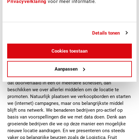
Privacyverklaring
voor meer informatie.
vraag meer naar, dan laten we schetsmatig zien hoe de
locatie na sloop van het gebouw verkaveld kan worden en
welke mogelijkheden dat biedt.
In het voorbeeld was er inderdaad sprake van een heel
Details tonen
groot, specifiek gebouw. We hebben de grond verkaveld en
de locatie in stukjes succesvol verkocht en verhuurd.
Cookies toestaan
Stap 3: Promotie
Aanpassen
Weten we waar vraag naar is op deze locatie en hebben we
dat doorvertaald in één of meerdere schetsen, dan
beschikken we over allerlei middelen om de locatie te
promoten. Natuurlijk plaatsen we verkoopborden en starten
we (internet) campagnes, maar ons belangrijkste middel
blijft ons netwerk. We benaderen bedrijven pro-actief op
basis van voorspellingen die we met data doen. Denk aan
groeiende bedrijven die we op deze manier een mogelijke
nieuwe locatie aandragen. En we presenteren ons steeds
vaker op belangrijke beurzen zoals de Logistica, Fruit