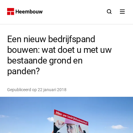
Contact
Open zoekfunct
Open na
Home
Een nieuw bedrijfspand
bouwen: wat doet u met uw
bestaande grond en
panden?
Gepubliceerd op
22 januari 2018