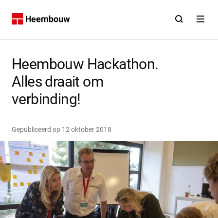
Contact
Open zoekfunct
Open na
Home
Heembouw Hackathon.
Alles draait om
verbinding!
Gepubliceerd op
12 oktober 2018