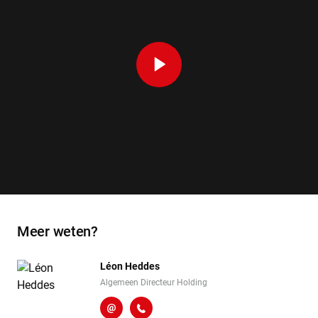
Speel af
Meer weten?
Léon Heddes
Algemeen Directeur Holding
l.heddes@heembouw.nl
071 - 332 00 50