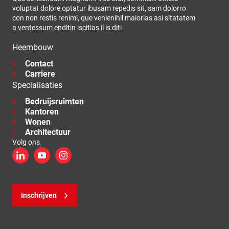
voluptat dolore optatur ibusam repedis sit, sam dolorro
con non restis renimi, que venienihil maiorias asi sitatatem
a ventessum enditin iscitias il is diti
Heembouw
Contact
Carriere
Specialisaties
Bedruijsruimten
Kantoren
Wonen
Architectuur
Volg ons
LinkedIn
YouTube
Instagram
Inschrijven