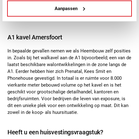
van op de hoogte, en we hebben een aantal interessante
Aanpassen
partijen kunnen vestigen. PostNL, Bouwmaat en Rhenus
Logistics, dan bied je toegevoegde waarde.
A1 kavel Amersfoort
In bepaalde gevallen nemen we als Heembouw zelf posities
in. Zoals bij het walkavel aan de A1 bijvoorbeeld; een van de
laatst beschikbare walontwikkelingen in de zone langs de
A1. Eerder hebben hier zich Prenatal, Kees Smit en
Phonehouse gevestigd. In totaal is er ruimte voor 8.000
vierkante meter bebouwd volume op het kavel en is het
geschikt voor grootschalige detailhandel, kantoren en
bedrijfsruimten. Voor bedrijven die leven van exposure, is
dit een unieke plek voor een ontwikkeling op maat. Dit kan
zowel in de koop- als huursituatie.
Heeft u een huisvestingsvraagstuk?