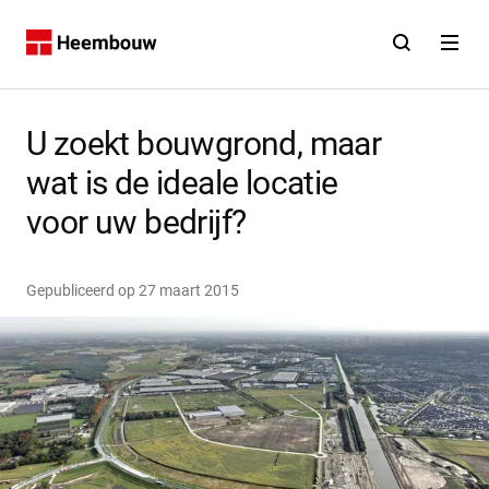
Contact
Open zoekfunct
Open na
Home
U zoekt bouwgrond, maar
wat is de ideale locatie
voor uw bedrijf?
Gepubliceerd op
27 maart 2015