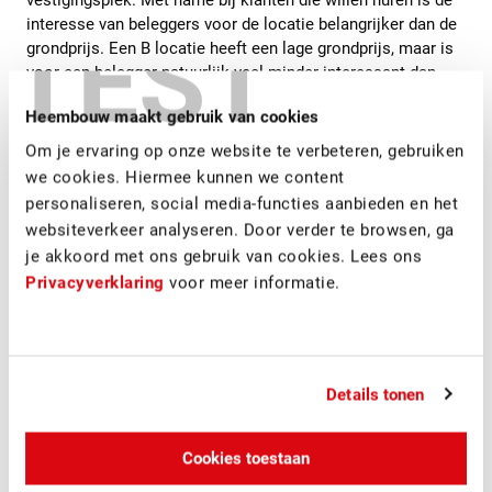
vestigingsplek. Met name bij klanten die willen huren is de
interesse van beleggers voor de locatie belangrijker dan de
TEST
grondprijs. Een B locatie heeft een lage grondprijs, maar is
voor een belegger natuurlijk veel minder interessant dan
een A locatie. Dit is van grote invloed op de uiteindelijke
Heembouw maakt gebruik van cookies
huurprijs.
Om je ervaring op onze website te verbeteren, gebruiken
we cookies. Hiermee kunnen we content
U kent alle locaties al?
personaliseren, social media-functies aanbieden en het
websiteverkeer analyseren. Door verder te browsen, ga
Klanten zijn vaak verrast door ons aanbod: wij komen met
je akkoord met ons gebruik van cookies. Lees ons
mooie zichtlocaties, op interessante infrastructurele
Privacyverklaring
voor meer informatie.
knooppunten, tegen financieel aantrekkelijke condities.
Unieke locaties die klanten niet kennen of waarvan niet
bekend is dat ze op de markt zijn of komen. Het kan
natuurlijk ook zo zijn dat er nu nog een gebouw op staat,
maar dat wij achter de schermen bezig zijn met een
Details tonen
herontwikkeling. In Son en Breugel ging een betonfabriek
een deel van haar productie verhuizen en daarbij kwam 26
hectare beschikbaar op een al ontwikkelde zichtlocatie
Cookies toestaan
langs de A50. Vanuit ons netwerk waren we hier vroegtijdig