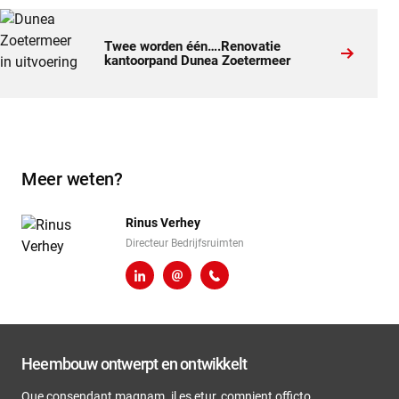
Twee worden één….Renovatie
kantoorpand Dunea Zoetermeer
Meer weten?
Rinus Verhey
Directeur Bedrijfsruimten
LinkedIn
r.verhey@heembouw.nl
071 - 332 00 50
Heembouw ontwerpt en ontwikkelt
Que consendant magnam. il es etur, comnient officto