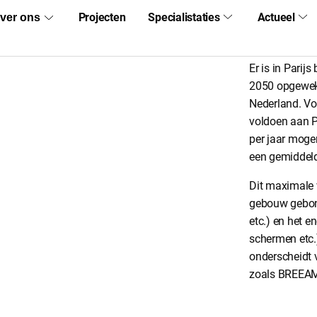
Een reke
Er is in Parij
2050 opgewekt
Nederland. Vo
voldoen aan 
per jaar mogen
een gemiddeld
Dit maximale 
gebouw gebond
etc.) en het e
schermen etc.)
onderscheidt v
zoals BREEA