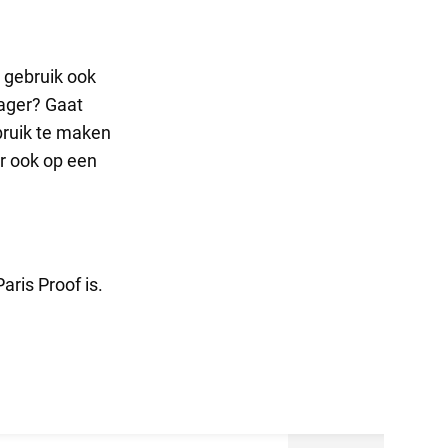
 gebruik ook
lager? Gaat
ebruik te maken
ar ook op een
aris Proof is.