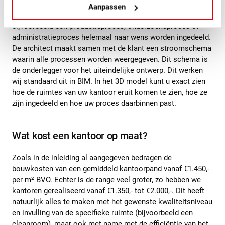
Vaak de belangrijkste reden voor een nieuwbouw kantoor is
Aanpassen
de wens voor een indeling op maat. Op deze wijze kan
bijvoorbeeld een productieproces, onderzoeksproces of
administratieproces helemaal naar wens worden ingedeeld.
De architect maakt samen met de klant een stroomschema
waarin alle processen worden weergegeven. Dit schema is
de onderlegger voor het uiteindelijke ontwerp. Dit werken
wij standaard uit in BIM. In het 3D model kunt u exact zien
hoe de ruimtes van uw kantoor eruit komen te zien, hoe ze
zijn ingedeeld en hoe uw proces daarbinnen past.
Wat kost een kantoor op maat?
Zoals in de inleiding al aangegeven bedragen de
bouwkosten van een gemiddeld kantoorpand vanaf €1.450,-
per m² BVO. Echter is de range veel groter, zo hebben we
kantoren gerealiseerd vanaf €1.350,- tot €2.000,-. Dit heeft
natuurlijk alles te maken met het gewenste kwaliteitsniveau
en invulling van de specifieke ruimte (bijvoorbeeld een
cleanroom
), maar ook met name met de efficiëntie van het