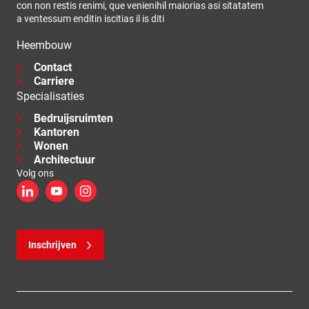
con non restis renimi, que venienihil maiorias asi sitatatem
a ventessum enditin iscitias il is diti
Heembouw
Contact
Carriere
Specialisaties
Bedruijsruimten
Kantoren
Wonen
Architectuur
Volg ons
LinkedIn
YouTube
Instagram
Inschrijven