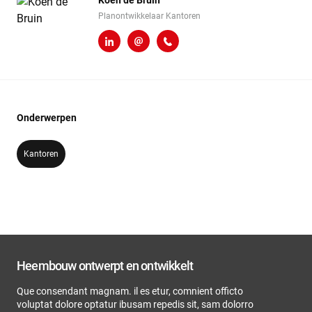
Koen de Bruin
Planontwikkelaar Kantoren
LinkedIn
k.de.bruin@heembouw.nl
010 - 524 10 40
Onderwerpen
Kantoren
Heembouw ontwerpt en ontwikkelt
Que consendant magnam. il es etur, comnient officto
voluptat dolore optatur ibusam repedis sit, sam dolorro