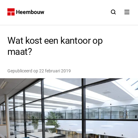
Contact
Open zoekfunct
Open na
Home
Wat kost een kantoor op
maat?
Gepubliceerd op
22 februari 2019