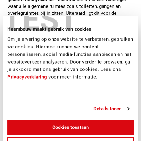
TEST
waar alle algemene ruimtes zoals toiletten, gangen en
overlegruimtes bij in zitten. Uiteraard ligt dit voor de
specifieke ruimtes wat complexer en zal er soms
bijvoorbeeld een overzicht/ tekening gemaakt moeten
Heembouw maakt gebruik van cookies
worden van een dergelijke ruimte.
Om je ervaring op onze website te verbeteren, gebruiken
we cookies. Hiermee kunnen we content
Is een kantoor op maat energiezuinig?
personaliseren, social media-functies aanbieden en het
websiteverkeer analyseren. Door verder te browsen, ga
Vanwege de scherpe bouwregelgeving in Nederland dient
je akkoord met ons gebruik van cookies. Lees ons
elk nieuw te bouwen kantoor in de basis al te worden
Privacyverklaring
voor meer informatie.
voorzien van een energielabel A. Dit betekent dat een nieuw
kantoor grofweg 2x zo energiezuinig is als een kantoor van
voor 2000. Tijdens een traject adviseren we klanten om
gebruik te maken van bepaalde subsidies om zo een nog
Details tonen
hoger label (A+ of A++) te behalen.
Cookies toestaan
Hoe deel ik mijn kantoor in?