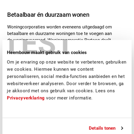
Betaalbaar én duurzaam wonen
Woningcorporaties worden eveneens uitgedaagd om
TEST
betaalbare en duurzame woningen toe te voegen aan
de woningvoorraad. Woningcorporatie Parteon deelt
hun ambitieuze doelen voor groei en duurzaamheid.
Heembouw maakt gebruik van cookies
Bij elk project vormen vragen over verdichting en
verduurzaming de kern van hun aanpak. Ook
Om je ervaring op onze website te verbeteren, gebruiken
woningbouwvereniging St. Willibrordus deelt hoe zij
we cookies. Hiermee kunnen we content
omgaan met de woning- en klimaatcrisis en de
personaliseren, social media-functies aanbieden en het
veranderende behoeften van hun doelgroepen.
websiteverkeer analyseren. Door verder te browsen, ga
Daarbij zien wij dat de samenwerking met
je akkoord met ons gebruik van cookies. Lees ons
gemeenten en andere stakeholders bij een
Privacyverklaring
voor meer informatie.
verduurzamingsproject ook van groot belang is om
natuurinclusieve maatregelen in de plannen te
integreren, waarmee bewoners op langere termijn
een prettigere leefomgeving krijgen en zo meer
woongenot ervaren.
Details tonen