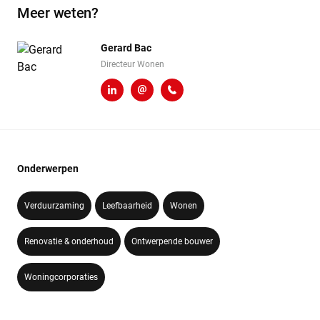
Meer weten?
Gerard Bac
Directeur Wonen
LinkedIn
g.bac@heembouw.nl
071 - 332 00 50
Onderwerpen
Verduurzaming
Leefbaarheid
Wonen
Renovatie & onderhoud
Ontwerpende bouwer
Woningcorporaties