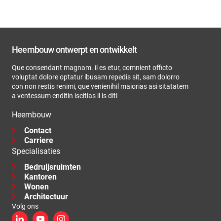
Heembouw ontwerpt en ontwikkelt
Que consendant magnam. il es etur, comnient officto
voluptat dolore optatur ibusam repedis sit, sam dolorro
con non restis renimi, que venienihil maiorias asi sitatatem
a ventessum enditin iscitias il is diti
Heembouw
Contact
Carriere
Specialisaties
Bedruijsruimten
Kantoren
Wonen
Architectuur
Volg ons
LinkedIn
YouTube
Instagram