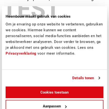
TEST
Sinds haar oprichting door Heembouw in 1996, is
Heembouw maakt gebruik van cookies
Heembouw Architecten uitgegroeid tot een volwaardig
bureau met ruim 30 architecten, REVIT modelleurs en een
Om je ervaring op onze website te verbeteren, gebruiken
interieurafdeling. Recente voorbeelden van onze turn key
we cookies. Hiermee kunnen we content
projecten zijn het toonaangevende DC New Logic III aan de
personaliseren, social media-functies aanbieden en het
A58 voor opdrachtgever DOKVAST, met een BREEAM-score
websiteverkeer analyseren. Door verder te browsen, ga
van 99.48% het op één na meest duurzame gebouw ter
je akkoord met ons gebruik van cookies. Lees ons
wereld, de renovatie en verduurzaming van 120
Privacyverklaring
voor meer informatie.
maisonnettewoningen voor opdrachtgever Havensteder in
Rotterdam en de verduurzaming en modernisering van
kantoorpand Metropolitan op de Amsterdamse Zuidas.
Details tonen
Cookies toestaan
Aanpassen