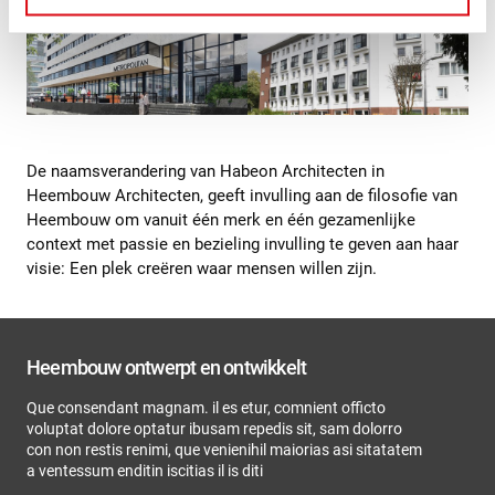
De naamsverandering van Habeon Architecten in
Heembouw Architecten, geeft invulling aan de filosofie van
Heembouw om vanuit één merk en één gezamenlijke
context met passie en bezieling invulling te geven aan haar
visie: Een plek creëren waar mensen willen zijn.
Heembouw ontwerpt en ontwikkelt
Que consendant magnam. il es etur, comnient officto
voluptat dolore optatur ibusam repedis sit, sam dolorro
con non restis renimi, que venienihil maiorias asi sitatatem
a ventessum enditin iscitias il is diti