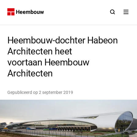
Contact
Open zoekfunct
Open na
Home
Heembouw-dochter Habeon
Architecten heet
voortaan Heembouw
Architecten
Gepubliceerd op
2 september 2019