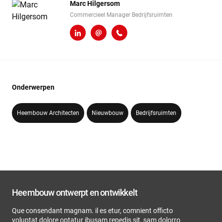
Marc Hilgersom
Commercieel Manager Bedrijfsruimten
LinkedIn
m.hilgersom@heembouw.nl
06 - 248 810 97
Onderwerpen
Heembouw Architecten
Nieuwbouw
Bedrijfsruimten
Heembouw ontwerpt en ontwikkelt
Que consendant magnam. il es etur, comnient officto
voluptat dolore optatur ibusam repedis sit, sam dolorro