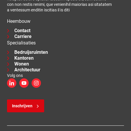
con non restis renimi, que venienihil maiorias asi sitatatem
a ventessum enditin iscitias il is diti
Heembouw
Contact
Carriere
Specialisaties
Bedruijsruimten
Kantoren
Wonen
Architectuur
Volg ons
LinkedIn
YouTube
Instagram
Inschrijven