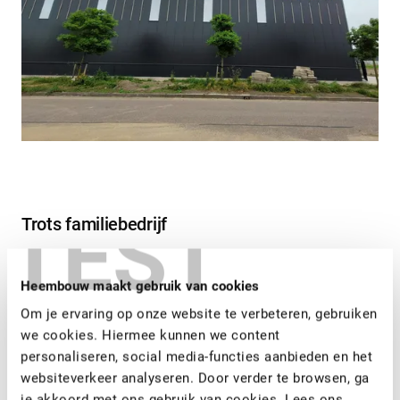
TEST
Trots familiebedrijf
De trots van het familiebedrijf uitstralen, dat was de
opdracht aan Heembouw en Heembouw Architecten. Een
Heembouw maakt gebruik van cookies
gebouw waar daarnaast de betrokken medewerkers van Yari
Om je ervaring op onze website te verbeteren, gebruiken
zich thuis voelen. In november 2020 startte de bouw van dit
we cookies. Hiermee kunnen we content
bedrijfspand.
personaliseren, social media-functies aanbieden en het
websiteverkeer analyseren. Door verder te browsen, ga
je akkoord met ons gebruik van cookies. Lees ons