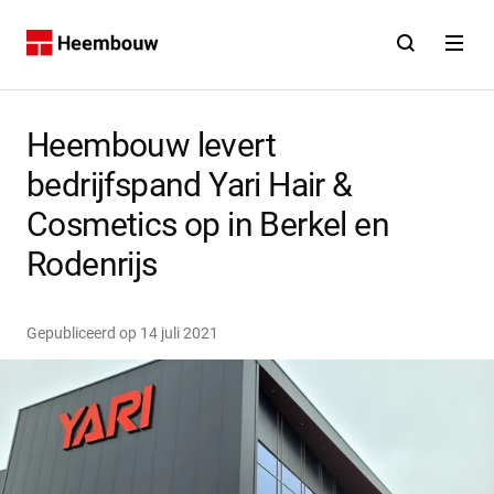
Contact
Open zoekfunct
Open na
Home
Heembouw levert
bedrijfspand Yari Hair &
Cosmetics op in Berkel en
Rodenrijs
Gepubliceerd op
14 juli 2021