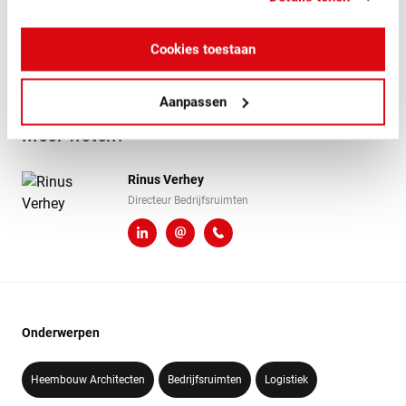
real estate partners.
abrdn werd juridisch bijgestaan door Van Doorne.
Cookies toestaan
Aanpassen
Meer weten?
Rinus Verhey
Directeur Bedrijfsruimten
LinkedIn
r.verhey@heembouw.nl
071 - 332 00 50
Onderwerpen
Heembouw Architecten
Bedrijfsruimten
Logistiek