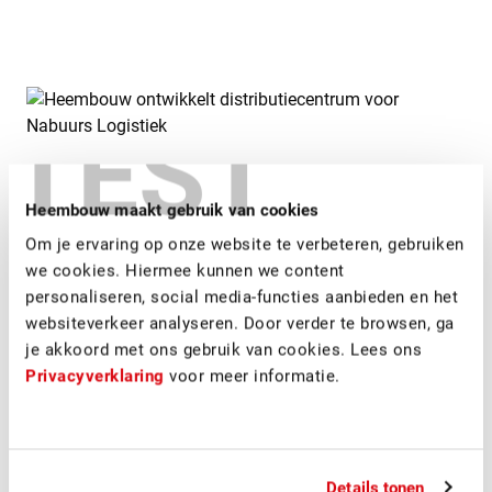
TEST
Heembouw maakt gebruik van cookies
Nabuurs Logistiek heeft overeenstemming bereikt met
Om je ervaring op onze website te verbeteren, gebruiken
abrdn over de Sale & Leaseback van het nieuw te bouwen
we cookies. Hiermee kunnen we content
DC voor Nabuurs. abrdn zal namens één van haar fondsen
personaliseren, social media-functies aanbieden en het
het gebouw in eigendom nemen en de bouw via forward-
websiteverkeer analyseren. Door verder te browsen, ga
funding financieren. Nabuurs heeft hiertoe een langjarig
je akkoord met ons gebruik van cookies. Lees ons
huurcommitment afgegeven. Met deze aankoop heeft abrdn
Privacyverklaring
voor meer informatie.
haar tweede DC verworven op Regionaal Bedrijvenpark
Laarakker.
Nabuurs Logistiek werd bij deze transactie juridisch
bijgestaan door CMS en commercieel door INDUSTRIAL
Details tonen