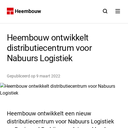
Contact
Open zoekfunct
Open na
Home
Heembouw ontwikkelt
distributiecentrum voor
Nabuurs Logistiek
Gepubliceerd op
9 maart 2022
Heembouw ontwikkelt een nieuw
distributiecentrum voor Nabuurs Logistiek