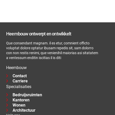
Heembouw ontwerpt en ontwikkelt
Que consendant magnam. il es etur, comnient officto
voluptat dolore optatur ibusam repedis sit, sam dolorro
con non restis renimi, que venienihil maiorias asi sitatatem
a ventessum enditin iscitias il is diti
Heembouw
Contact
Carriere
Specialisaties
Bedruijsruimten
Kantoren
Wonen
Architectuur