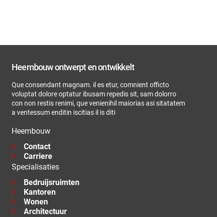
Heembouw ontwerpt en ontwikkelt
Que consendant magnam. il es etur, comnient officto
voluptat dolore optatur ibusam repedis sit, sam dolorro
con non restis renimi, que venienihil maiorias asi sitatatem
a ventessum enditin iscitias il is diti
Heembouw
Contact
Carriere
Specialisaties
Bedruijsruimten
Kantoren
Wonen
Architectuur