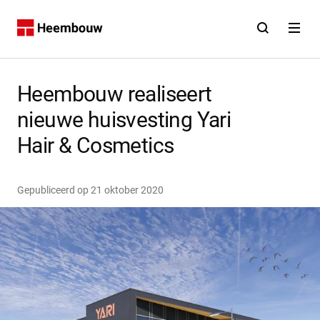
Contact
Open zoekfunct
Open na
Home
Heembouw realiseert
nieuwe huisvesting Yari
Hair & Cosmetics
Gepubliceerd op
21 oktober 2020