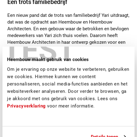
Een trots familiebedrijf
Een nieuw pand dat de trots van familiebedrijf Yari uitdraagt,
dat was de opdracht aan Heembouw en Heembouw
Architecten. En een gebouw waar de betrokken en bevlogen
TEST
medewerkers van Yari zich thuis voelen. Daarom heeft
Heembouw Architecten in haar ontwerp gekozen voor een
ruim opgezette kantine op een prominente plek op de
eerste verdieping. Een ruimte met prachtige zichtlijnen over
Heembouw maakt gebruik van cookies
het weidse landschap, uitkijkend op molen de Valk. De
Om je ervaring op onze website te verbeteren, gebruiken
kantine is dé plek voor een ontspannende werkonderbreking
waar alle medewerkers samen komen.
we cookies. Hiermee kunnen we content
personaliseren, social media-functies aanbieden en het
websiteverkeer analyseren. Door verder te browsen, ga
je akkoord met ons gebruik van cookies. Lees ons
Privacyverklaring
voor meer informatie.
Details tonen