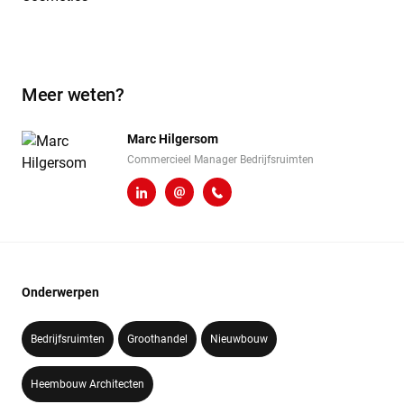
Meer weten?
Marc Hilgersom
Commercieel Manager Bedrijfsruimten
LinkedIn
m.hilgersom@heembouw.nl
06 - 248 810 97
Onderwerpen
Bedrijfsruimten
Groothandel
Nieuwbouw
Heembouw Architecten