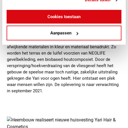
Zakelijke uitstraling
Cookies toestaan
Het kantoorgedeelte is vormgegeven als architectonisch
accent. Door het ‘naar binnen drukken’ van de gevel ontstaat
Aanpassen
een afwisseling van rechte en schuine (gevel)vlakken. De
set back die hierbij ontstaat wordt door middel van
afwijkende materialen in kleur en materiaal benadrukt. Zo
worden het terras en de luifel voorzien van NEOLIFE
gevelbekleding, een biobased houtcomposiet. Door de
verspringing/hoekverdraaiing van de vliesgevel heeft het
gebouw de speelse maar toch rustige, zakelijke uitstraling
gekregen die Yari voor ogen heeft. Hier ontstaat een plek
waar mensen willen zijn. De oplevering is naar verwachting
in september 2021.