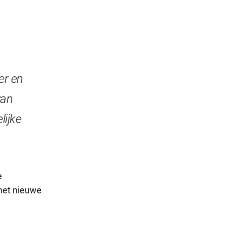
er en
van
lijke
e
 het nieuwe