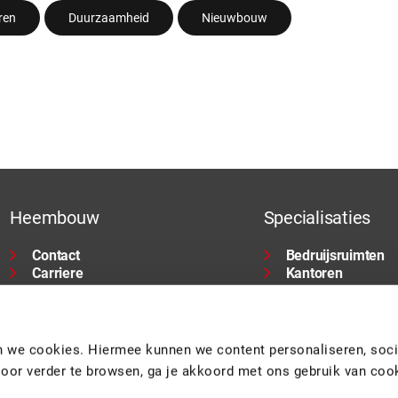
ren
Duurzaamheid
Nieuwbouw
Heembouw
Specialisaties
Contact
Bedruijsruimten
Carriere
Kantoren
Wonen
Architectuur
en we cookies. Hiermee kunnen we content personaliseren, soci
Door verder te browsen, ga je akkoord met ons gebruik van coo