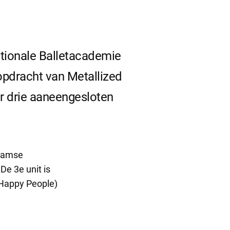
ationale Balletacademie
opdracht van Metallized
r drie aaneengesloten
rdamse
e 3e unit is
 Happy People)