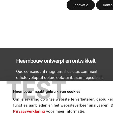
Innovatie
Kanto
Heembouw ontwerpt en ontwikkelt
Que consendant magnam. il es etur, comnient
officto voluptat dolore optatur ibusam repedis sit,
TEST
sam dolorro con non restis renimi, que venienihil
maiorias asi sitatatem a ventessum enditin iscitias
Heembouw maakt gebruik van cookies
il is diti
Om je ervaring op onze website te verbeteren, gebruik
functies aanbieden en het websiteverkeer analyseren. 
Privacyverklaring
voor meer informatie.