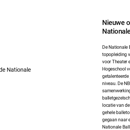
Nieuwe o
National
De Nationale B
topopleiding 
voor Theater 
Hogeschool vo
getalenteerde
niveau. De NB
samenwerking
balletgezelsch
locatie van d
gehele ballet
gegaan naar e
Nationale Bal