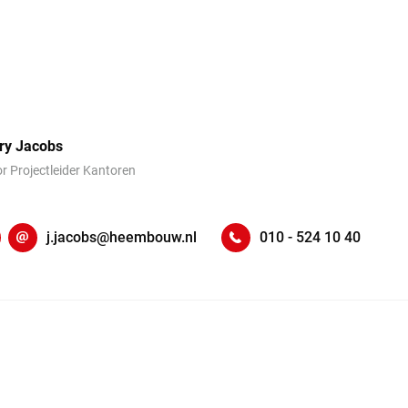
ry Jacobs
or Projectleider Kantoren
kedIn
j.jacobs@heembouw.nl
010 - 524 10 40