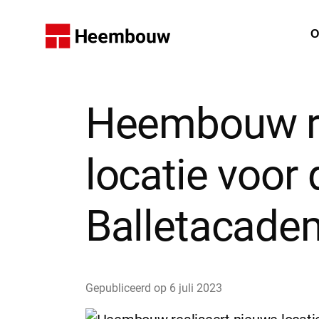
Home
O
W
Heembouw re
locatie voor
Balletacade
Gepubliceerd op
6 juli 2023