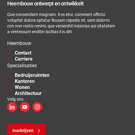
Heembouw ontwerpt en ontwikkelt
Que consendant magnam. il es etur, comnient officto
voluptat dolore optatur ibusam repedis sit, sam dolorro
con non restis renimi, que venienihil maiorias asi sitatatem
a ventessum enditin iscitias il is diti
Heembouw
Contact
Carriere
Specialisaties
Bedruijsruimten
Kantoren
Wonen
Architectuur
Volg ons
LinkedIn
YouTube
Instagram
Inschrijven