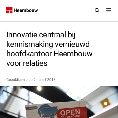
Contact
Open zoekfunct
Open na
Home
Innovatie centraal bij
kennismaking vernieuwd
hoofdkantoor Heembouw
voor relaties
Gepubliceerd op
9 maart 2018