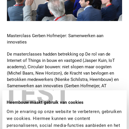
Masterclass Gerben Hofmeijer: Samenwerken aan
innovaties
De masterclasses hadden betrekking op De rol van de
Internet of Things in bouw en vastgoed (Jasper Kuin, IoT
academy), Circulair bouwen: niet slopen maar oogsten
(Michel Baars, New Horizon), de Kracht van bevlogen en
TEST
betrokken medewerkers (Nienke Schilstra, Heembouw) en
Samenwerken aan innovaties (Gerben Hofmeijer, AT
Osborne). Ook de Transformatie van het Heembouw
kantoor was onderwerp van een masterclass (Durk van
Heembouw maakt gebruik van cookies
Loon, Heembouw en Anneke van Tienen, Heembouw
Architecten).
Om je ervaring op onze website te verbeteren, gebruiken
we cookies. Hiermee kunnen we content
personaliseren, social media-functies aanbieden en het