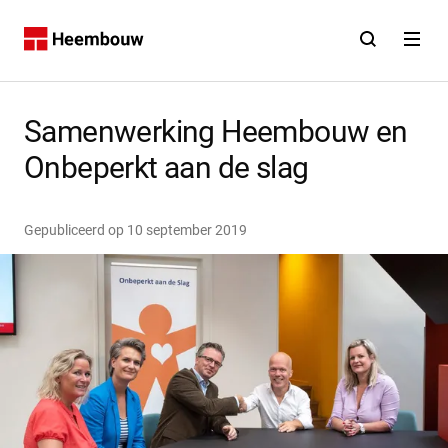
Contact
Open zoekfunct
Open na
Home
Samenwerking Heembouw en
Onbeperkt aan de slag
Gepubliceerd op
10 september 2019