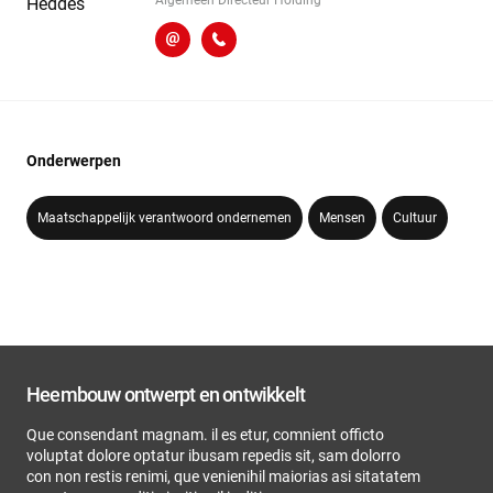
l.heddes@heembouw.nl
071 - 332 00 50
Onderwerpen
Maatschappelijk verantwoord ondernemen
Mensen
Cultuur
Heembouw ontwerpt en ontwikkelt
Que consendant magnam. il es etur, comnient officto
voluptat dolore optatur ibusam repedis sit, sam dolorro
con non restis renimi, que venienihil maiorias asi sitatatem