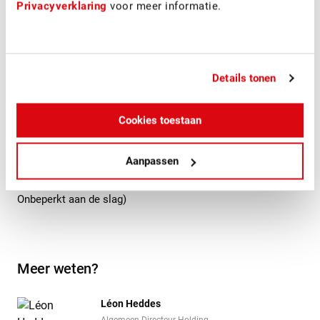
Privacyverklaring
voor meer informatie.
Details tonen
Cookies toestaan
Op de foto v.l.n.r: Ghislaine de Lange, corporate recruiter,
Nienke Schilstra, HR manager, Roland van Oostrom,
Aanpassen
financieel directeur (allen Heembouw), Rolf Schrama, social
impact coach en Saskia Rosmalen, directeur (beiden
Onbeperkt aan de slag)
Meer weten?
Léon Heddes
Algemeen Directeur Holding