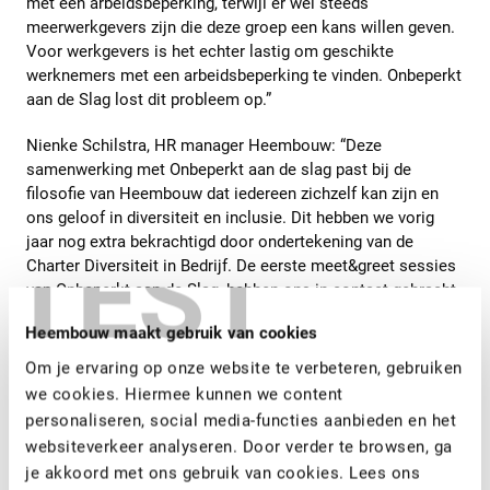
met een arbeidsbeperking, terwijl er wel steeds
meerwerkgevers zijn die deze groep een kans willen geven.
Voor werkgevers is het echter lastig om geschikte
werknemers met een arbeidsbeperking te vinden. Onbeperkt
aan de Slag lost dit probleem op.”
Nienke Schilstra, HR manager Heembouw: “Deze
samenwerking met Onbeperkt aan de slag past bij de
filosofie van Heembouw dat iedereen zichzelf kan zijn en
ons geloof in diversiteit en inclusie. Dit hebben we vorig
jaar nog extra bekrachtigd door ondertekening van de
TEST
Charter Diversiteit in Bedrijf. De eerste meet&greet sessies
van Onbeperkt aan de Slag, hebben ons in contact gebracht
met een aantal talentvolle kandidaten, waarmee we
Heembouw maakt gebruik van cookies
inmiddels in gesprek zijn.”
Om je ervaring op onze website te verbeteren, gebruiken
we cookies. Hiermee kunnen we content
personaliseren, social media-functies aanbieden en het
websiteverkeer analyseren. Door verder te browsen, ga
je akkoord met ons gebruik van cookies. Lees ons