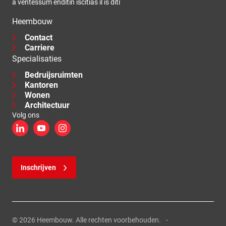
a ventessum enditin iscitias il is diti
Heembouw
Contact
Carriere
Specialisaties
Bedruijsruimten
Kantoren
Wonen
Architectuur
Volg ons
LinkedIn
YouTube
Instagram
Inschrijven
© 2026 Heembouw. Alle rechten voorbehouden.