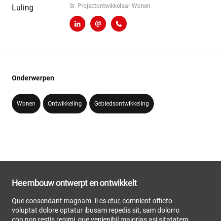
Sr. Projectontwikkelaar Wonen
LinkedIn
p.van.luling@heembouw.nl
071 - 332 00 50
Onderwerpen
Wonen
Ontwikkeling
Gebiedsontwikkeling
Heembouw ontwerpt en ontwikkelt
Que consendant magnam. il es etur, comnient officto
voluptat dolore optatur ibusam repedis sit, sam dolorro
con non restis renimi, que venienihil maiorias asi sitatatem