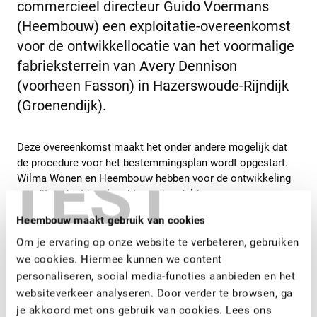
commercieel directeur Guido Voermans
(Heembouw) een exploitatie-overeenkomst
voor de ontwikkellocatie van het voormalige
fabrieksterrein van Avery Dennison
(voorheen Fasson) in Hazerswoude-Rijndijk
(Groenendijk).
Deze overeenkomst maakt het onder andere mogelijk dat
de procedure voor het bestemmingsplan wordt opgestart.
TEST
Wilma Wonen en Heembouw hebben voor de ontwikkeling
van dit project hun krachten gebundeld en een
samenwerking opgestart. Heembouw uit Roelofarendsveen
Heembouw maakt gebruik van cookies
zal de bouw van de woningen voor haar rekening nemen.
Beide bedrijven werken samen aan de ontwikkeling van het
Om je ervaring op onze website te verbeteren, gebruiken
plan dat tot “Nieuw Rein” is omgedoopt.
we cookies. Hiermee kunnen we content
personaliseren, social media-functies aanbieden en het
Nieuw Rein wordt een waterrijke woonwijk met een kleine
websiteverkeer analyseren. Door verder te browsen, ga
binnenhaven en bestaat straks uit 106 gasloze en duurzame
je akkoord met ons gebruik van cookies. Lees ons