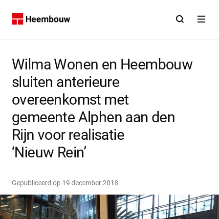
Contact
Open zoekfunct
Open na
Home
Wilma Wonen en Heembouw
sluiten anterieure
overeenkomst met
gemeente Alphen aan den
Rijn voor realisatie
‘Nieuw Rein’
Gepubliceerd op
19 december 2018