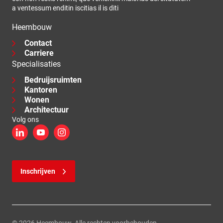
a ventessum enditin iscitias il is diti
Heembouw
Contact
Carriere
Specialisaties
Bedruijsruimten
Kantoren
Wonen
Architectuur
Volg ons
LinkedIn
YouTube
Instagram
Inschrijven