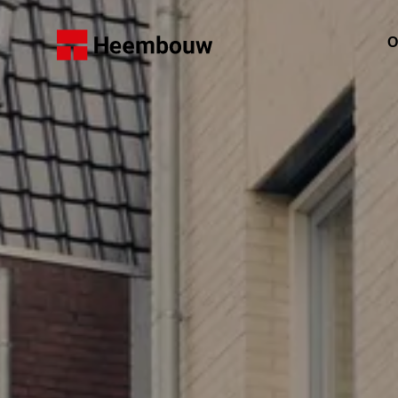
Home
O
W