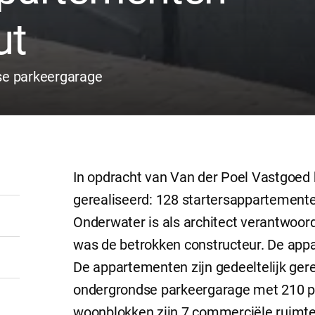
ut
se parkeergarage
In opdracht van Van der Poel Vastgoe
gerealiseerd: 128 startersappartemente
Onderwater is als architect verantwoor
was de betrokken constructeur. De app
De appartementen zijn gedeeltelijk ger
ondergrondse parkeergarage met 210 p
woonblokken zijn 7 commerciële ruimte