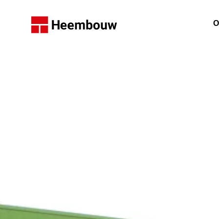
Home
O
W