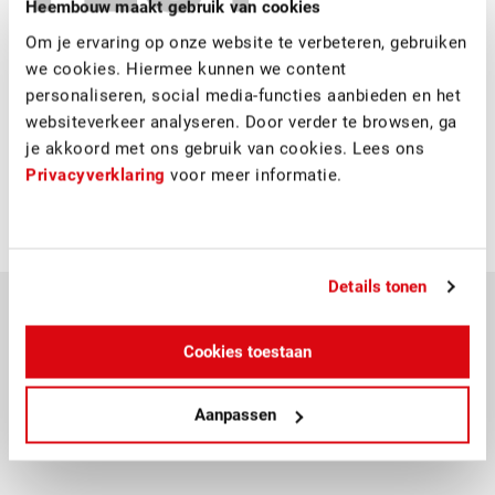
Heembouw maakt gebruik van cookies
realiseerde Heembouw het nieuwe energieneutrale
Om je ervaring op onze website te verbeteren, gebruiken
gemeentehuis Zuidplas. Het project beslaat ca. 3.500
we cookies. Hiermee kunnen we content
m2, verdeeld over 3 verdiepingen. Het nieuwe
personaliseren, social media-functies aanbieden en het
gemeentehuis voegt vier locaties samen tot één locatie
websiteverkeer analyseren. Door verder te browsen, ga
aan het Raadhuisplein. Door de centralisatie bevinden
je akkoord met ons gebruik van cookies. Lees ons
zich nu de raadsactiviteiten, publiekszaken, trouwlocatie
Privacyverklaring
voor meer informatie.
en ambtelijke organisatie onder één dak.
Meer informatie
Details tonen
8.0
Cookies toestaan
Aanpassen