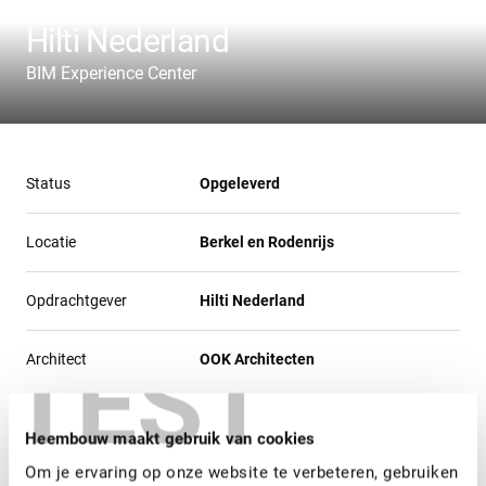
Hilti Nederland
BIM Experience Center
Status
Opgeleverd
Locatie
Berkel en Rodenrijs
Opdrachtgever
Hilti Nederland
TEST
Architect
OOK Architecten
Heembouw heeft voor Hilti Nederland het entreegebied
Heembouw maakt gebruik van cookies
van het hoofdkantoor in Berkel en Rodenrijs omgebouwd
Om je ervaring op onze website te verbeteren, gebruiken
tot een BIM Experience Center. Heembouw was