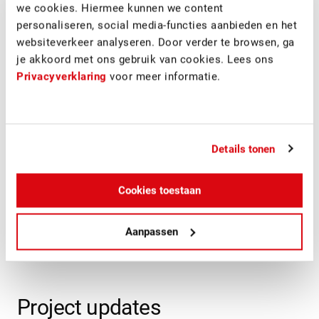
we cookies. Hiermee kunnen we content
verantwoordelijk voor de realisatie, naar een ontwerp van
personaliseren, social media-functies aanbieden en het
OOK Architecten. Hilti Nederland deelt het kantoor nu
websiteverkeer analyseren. Door verder te browsen, ga
nog met Heembouw Rotterdam, maar Heembouw gaat
je akkoord met ons gebruik van cookies. Lees ons
begin 2020 verhuizen naar een nieuw kantoor dat nu
Privacyverklaring
voor meer informatie.
wordt gebouwd. Een mooie kans om het huidige
ontvangst- en vergadergedeelte te optimaliseren.
In de BIM Experience Center worden bezoekers en
klanten meegenomen in de mogelijkheden die Hilti biedt
Details tonen
op het gebied van o.a. BIM. Heembouw is half november
2018 gestart met de werkzaamheden en heeft de
Cookies toestaan
verdieping half april 2019 opgeleverd. In mei 2019 is de
verdieping officieel geopend.
Aanpassen
Project updates