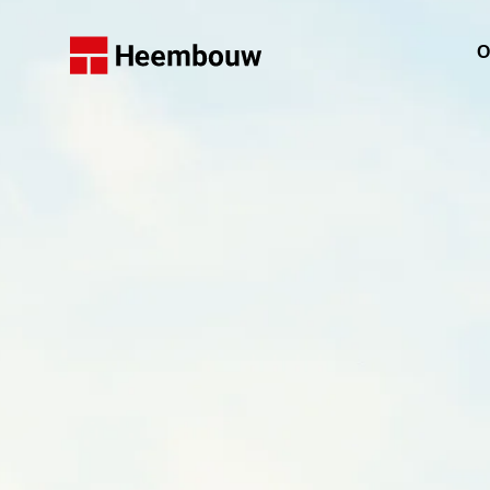
Home
O
W