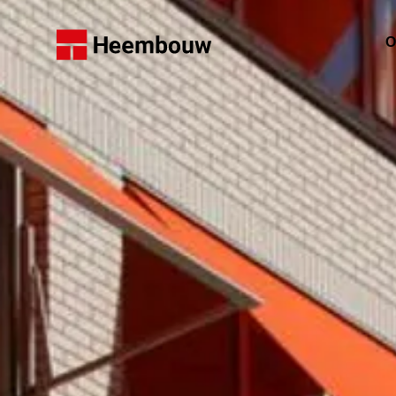
Home
O
W