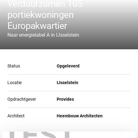
Verduurzamen 105
portiekwoningen
Europakwartier
Naar energielabel A in IJsselstein
Status
Opgeleverd
Locatie
IJsselstein
Opdrachtgever
Provides
Architect
Heembouw Architecten
TEST
Heembouw heeft voor woningcorporatie Provides 105