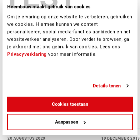
portiekwoningen in het Europakwartier verduurzaamd
Heembouw maakt gebruik van cookies
naar gemiddeld label A. Daarnaast zijn de noodzakelijke
Om je ervaring op onze website te verbeteren, gebruiken
onderhoudswerkzaamheden uitgevoerd. Heembouw
we cookies. Hiermee kunnen we content
Architecten is verantwoordelijk voor het ontwerp.
personaliseren, social media-functies aanbieden en het
websiteverkeer analyseren. Door verder te browsen, ga
je akkoord met ons gebruik van cookies. Lees ons
Privacyverklaring
voor meer informatie.
Details tonen
Cookies toestaan
Project updates
Aanpassen
20 AUGUSTUS 2020
19 DECEMBER 2019