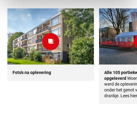
Foto's na oplevering
Alle 105 portiek
opgeleverd
Woen
werd de opleverin
onder het genot 
drankje. Lees
hie