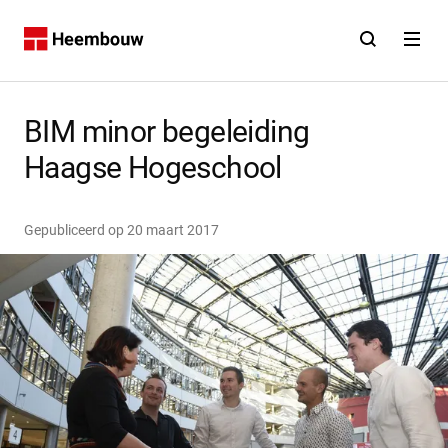
Contact
Open zoekfunct
Open na
Home
BIM minor begeleiding
Haagse Hogeschool
Gepubliceerd op
20 maart 2017