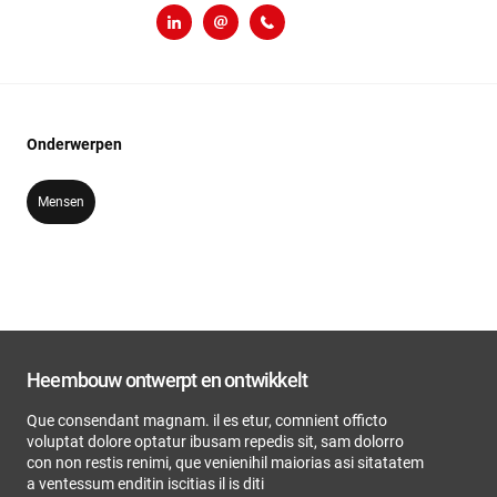
LinkedIn
y.hoogenboom@heembouw.nl
071 - 332 00 60
Onderwerpen
Mensen
Heembouw ontwerpt en ontwikkelt
Que consendant magnam. il es etur, comnient officto
voluptat dolore optatur ibusam repedis sit, sam dolorro
con non restis renimi, que venienihil maiorias asi sitatatem
a ventessum enditin iscitias il is diti