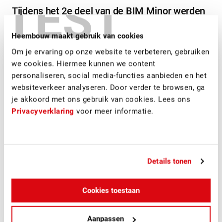
TEST
Tijdens het 2e deel van de BIM Minor werden
de studenten door elkaar gehusseld, zodat zij
in 4 groepen een opdracht voor de Haagse
Heembouw maakt gebruik van cookies
Hogeschool zelf konden invullen. Hierbij ging
Om je ervaring op onze website te verbeteren, gebruiken
de vraag specifiek over het toepassen van
we cookies. Hiermee kunnen we content
Relatics en BIM.
personaliseren, social media-functies aanbieden en het
websiteverkeer analyseren. Door verder te browsen, ga
De 4 groepen hadden vier verschillende vragen, welke zij
je akkoord met ons gebruik van cookies. Lees ons
allen afzonderlijk ingevuld hebben.
Privacyverklaring
voor meer informatie.
Het einde van dit deel van de minor was wederom a.d.h.v.
een presentatie. Interessant is dat wij als
bedrijfsbegeleiders hier ook medebeoordelaar van deze
Details tonen
presentaties fungeerden.
Zeer boeiend om te zien hoe deze studenten in een periode
Cookies toestaan
van 10 weken heel veel inzicht hebben gekregen in BIM en
wat dit allemaal inhoudt. BIM gaat zeker verder dan alleen
maar een mooi bouwkundig 3D model.
Aanpassen