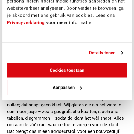
bereikbaarheid/ligging nabij uitvalswegen?, wat mag wel en
personaliseren, social media-functies aanbieden en het
niet in het bestemmingsplan? de grondprijzen, enzovoort,
websiteverkeer analyseren. Door verder te browsen, ga
enzovoort.
je akkoord met ons gebruik van cookies. Lees ons
Door al die besliscriteria met behulp van ons in eigen huis
Privacyverklaring
voor meer informatie.
ontwikkelde location intelligence softwareprogramma te
combineren, komen we tot een optimum. Waarbij de
klantvraag altijd ons uitgangspunt is. Wat we in feite doen,
is die vraag aanscherpen door in de huid van de klant te
Details tonen
kruipen.
Cookies toestaan
Full-service organisatie
Verder zijn we er heel goed in om datasets heel snel te
Aanpassen
laden op kaarten, die we voortdurend actualiseren,
aanvullen, schiften en combineren. Want data zijn enen en
nullen; dat snapt geen klant. Wij gieten die als het ware in
een mooi jasje – zoals geografische kaarten, isochrone
tabellen, diagrammen – zodat de klant het wèl snapt. Alles
om aan de vóórkant waarde toe te voegen voor de klant.
Dat brengt ons in een adviseursrol, voor een bouwbedrijf