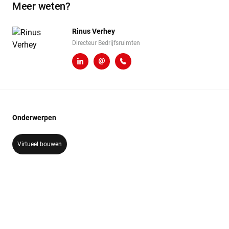
Meer weten?
Rinus Verhey
Directeur Bedrijfsruimten
LinkedIn
r.verhey@heembouw.nl
071 - 332 00 50
Onderwerpen
Virtueel bouwen