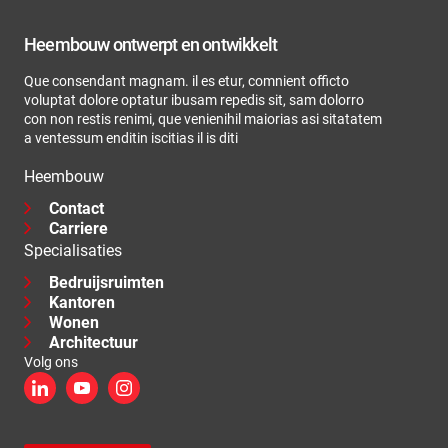
Heembouw ontwerpt en ontwikkelt
Que consendant magnam. il es etur, comnient officto
voluptat dolore optatur ibusam repedis sit, sam dolorro
con non restis renimi, que venienihil maiorias asi sitatatem
a ventessum enditin iscitias il is diti
Heembouw
Contact
Carriere
Specialisaties
Bedruijsruimten
Kantoren
Wonen
Architectuur
Volg ons
LinkedIn
YouTube
Instagram