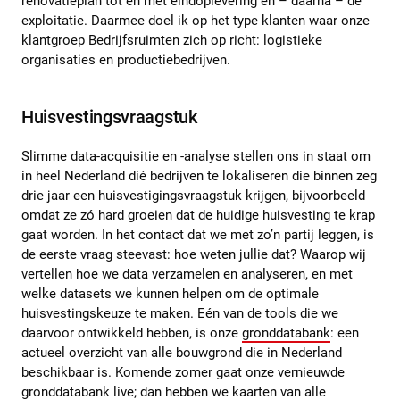
renovatieplan tot en met eindoplevering en – daarna – de
exploitatie. Daarmee doel ik op het type klanten waar onze
klantgroep Bedrijfsruimten zich op richt: logistieke
organisaties en productiebedrijven.
Huisvestingsvraagstuk
Slimme data-acquisitie en -analyse stellen ons in staat om
in heel Nederland dié bedrijven te lokaliseren die binnen zeg
drie jaar een huisvestigingsvraagstuk krijgen, bijvoorbeeld
omdat ze zó hard groeien dat de huidige huisvesting te krap
gaat worden. In het contact dat we met zo’n partij leggen, is
de eerste vraag steevast: hoe weten jullie dat? Waarop wij
vertellen hoe we data verzamelen en analyseren, en met
welke datasets we kunnen helpen om de optimale
huisvestingskeuze te maken. Eén van de tools die we
daarvoor ontwikkeld hebben, is onze
gronddatabank
: een
actueel overzicht van alle bouwgrond die in Nederland
beschikbaar is. Komende zomer gaat onze vernieuwde
gronddatabank live; dan hebben we kaarten van alle