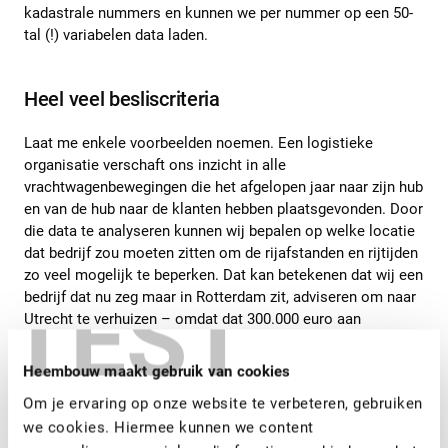
kadastrale nummers en kunnen we per nummer op een 50-
tal (!) variabelen data laden.
Heel veel besliscriteria
Laat me enkele voorbeelden noemen. Een logistieke
organisatie verschaft ons inzicht in alle
vrachtwagenbewegingen die het afgelopen jaar naar zijn hub
en van de hub naar de klanten hebben plaatsgevonden. Door
die data te analyseren kunnen wij bepalen op welke locatie
dat bedrijf zou moeten zitten om de rijafstanden en rijtijden
zo veel mogelijk te beperken. Dat kan betekenen dat wij een
TEST
bedrijf dat nu zeg maar in Rotterdam zit, adviseren om naar
Utrecht te verhuizen – omdat dat 300.000 euro aan
transportkosten scheelt.
Heembouw maakt gebruik van cookies
En zo zijn er heel veel méér criteria denkbaar in je afweging
Om je ervaring op onze website te verbeteren, gebruiken
om je ergens te vestigen. Zijn er voldoende
goedgeschoolde arbeidskrachten beschikbaar?, hoe is de
we cookies. Hiermee kunnen we content