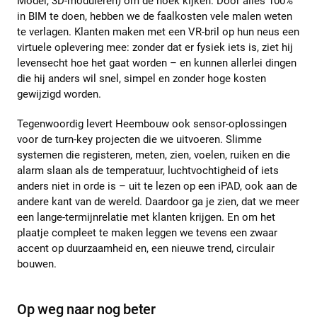
Model, 3D-moduleren) om de hoek kijken. Door alles 100%
in BIM te doen, hebben we de faalkosten vele malen weten
te verlagen. Klanten maken met een VR-bril op hun neus een
virtuele oplevering mee: zonder dat er fysiek iets is, ziet hij
levensecht hoe het gaat worden – en kunnen allerlei dingen
die hij anders wil snel, simpel en zonder hoge kosten
gewijzigd worden.
Tegenwoordig levert Heembouw ook sensor-oplossingen
voor de turn-key projecten die we uitvoeren. Slimme
systemen die registeren, meten, zien, voelen, ruiken en die
alarm slaan als de temperatuur, luchtvochtigheid of iets
anders niet in orde is – uit te lezen op een iPAD, ook aan de
andere kant van de wereld. Daardoor ga je zien, dat we meer
een lange-termijnrelatie met klanten krijgen. En om het
plaatje compleet te maken leggen we tevens een zwaar
accent op duurzaamheid en, een nieuwe trend, circulair
bouwen.
Op weg naar nog beter