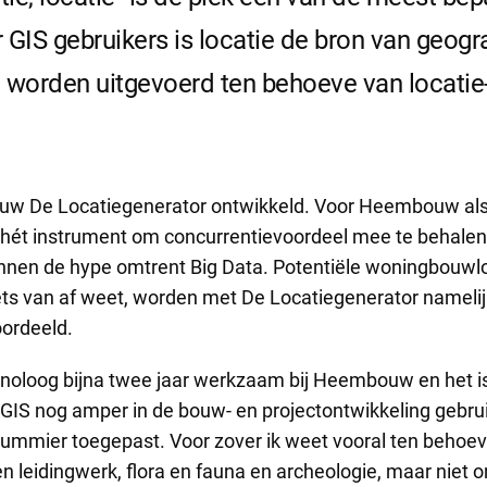
or GIS gebruikers is locatie de bron van geo
 worden uitgevoerd ten behoeve van locatie-
w De Locatiegenerator ontwikkeld. Voor Heembouw als
hét instrument om concurrentievoordeel mee te behalen
nnen de hype omtrent Big Data. Potentiële woningbouwl
ets van af weet, worden met De Locatiegenerator namelijk
oordeeld.
lanoloog bijna twee jaar werkzaam bij Heembouw en het i
IS nog amper in de bouw- en projectontwikkeling gebrui
summier toegepast. Voor zover ik weet vooral ten behoev
n leidingwerk, flora en fauna en archeologie, maar niet 