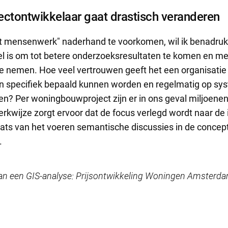
jectontwikkelaar gaat drastisch veranderen
ijft mensenwerk" naderhand te voorkomen, wil ik benadru
l is om tot betere onderzoeksresultaten te komen en m
 te nemen. Hoe veel vertrouwen geeft het een organisati
 en specifiek bepaald kunnen worden en regelmatig op sy
n? Per woningbouwproject zijn er in ons geval miljoene
kwijze zorgt ervoor dat de focus verlegd wordt naar de i
laats van het voeren semantische discussies in de concep
.
 van een GIS-analyse: Prijsontwikkeling Woningen Amsterd