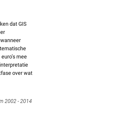
kken dat GIS
eer
e wanneer
stematische
n euro’s mee
nterpretatie
tfase over wat
am 2002 - 2014