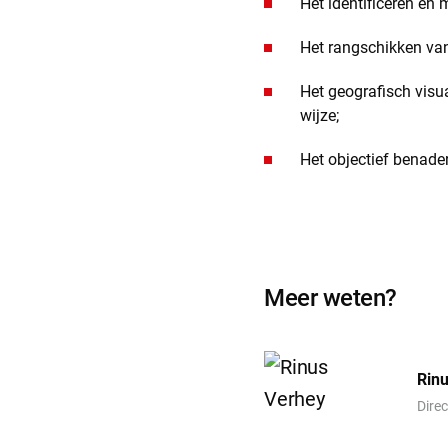
Het identificeren en
Het rangschikken van
Het geografisch visua
wijze;
Het objectief benade
Meer weten?
Rin
Direc