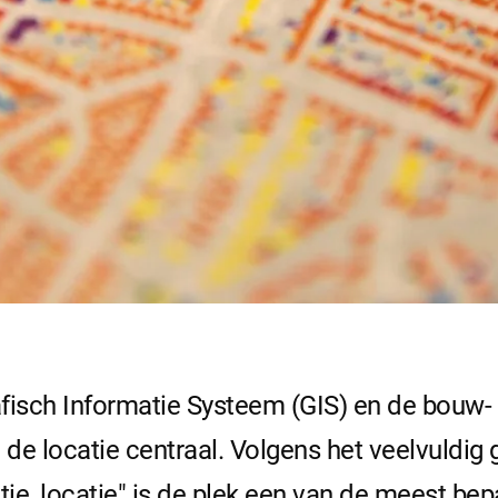
isch Informatie Systeem (GIS) en de bouw- 
de locatie centraal. Volgens het veelvuldig
atie, locatie" is de plek een van de meest be