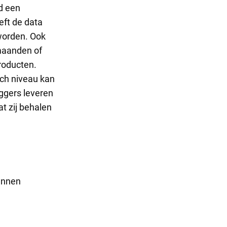
d een
eft de data
worden. Ook
maanden of
roducten.
ch niveau kan
eggers leveren
t zij behalen
unnen