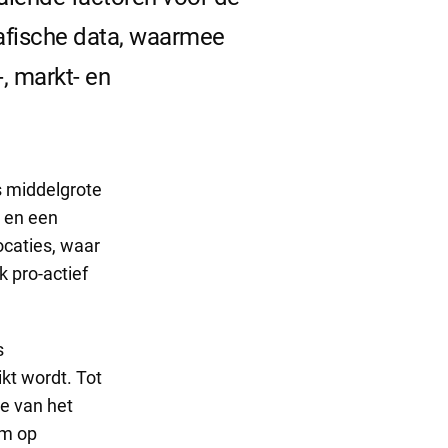
grafische data, waarmee
, markt- en
 middelgrote
 en een
ocaties, waar
 pro-actief
s
kt wordt. Tot
e van het
om op