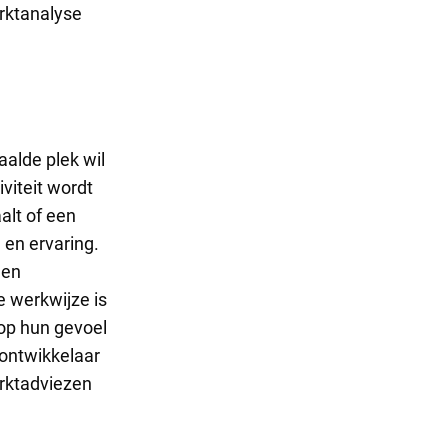
arktanalyse
aalde plek wil
viteit wordt
alt of een
 en ervaring.
 en
e werkwijze is
 op hun gevoel
tontwikkelaar
arktadviezen