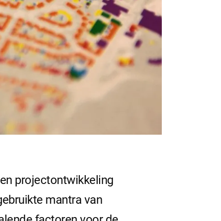
en projectontwikkeling
 gebruikte mantra van
palende factoren voor de