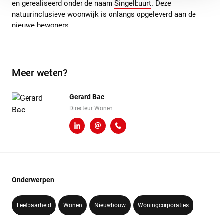
en gerealiseerd onder de naam
Singelbuurt
. Deze
natuurinclusieve woonwijk is onlangs opgeleverd aan de
nieuwe bewoners.
Meer weten?
Gerard Bac
Directeur Wonen
LinkedIn
g.bac@heembouw.nl
071 - 332 00 50
Onderwerpen
Leefbaarheid
Wonen
Nieuwbouw
Woningcorporaties