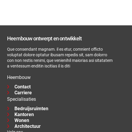
Heembouw ontwerpt en ontwikkelt
Que consendant magnam. il es etur, comnient officto
voluptat dolore optatur ibusam repedis sit, sam dolorro
con non restis renimi, que venienihil maiorias asi sitatatem
a ventessum enditin iscitias il is diti
Heembouw
Contact
Carriere
Specialisaties
Bedruijsruimten
Kantoren
Wonen
Architectuur
Volg ons