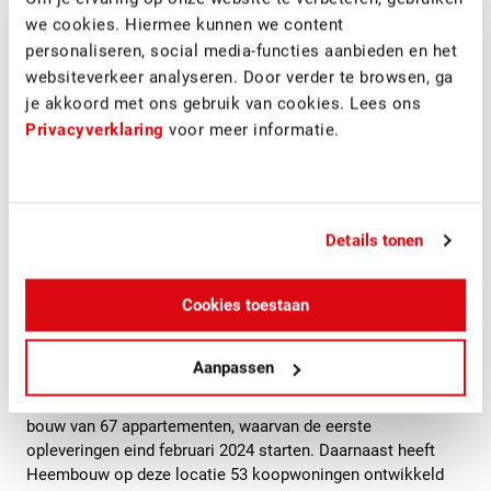
we cookies. Hiermee kunnen we content
personaliseren, social media-functies aanbieden en het
websiteverkeer analyseren. Door verder te browsen, ga
Planning
je akkoord met ons gebruik van cookies. Lees ons
Privacyverklaring
voor meer informatie.
Na
de ondertekening
van de realisatieovereenkomst in juli
2023, is Heembouw eind oktober gestart met het boren van
de bronnen en het inrichten van het bouwterrein. Komende
periode wordt er gestart met de realisatie van de fundering.
Medio het derde kwartaal van 2025 zal naar verwachting het
Details tonen
project worden opgeleverd.
Cookies toestaan
Vervolg samenwerking
Aanpassen
Dit project is een vervolg op een lopend project voor
Vidomes in dezelfde wijk. Daar is Heembouw bezig met de
bouw van 67 appartementen, waarvan de eerste
opleveringen eind februari 2024 starten. Daarnaast heeft
Heembouw op deze locatie 53 koopwoningen ontwikkeld