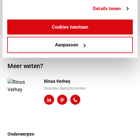
Leest het artikel
Details tonen
Downlo
PDF
—
685.4KB
Cookies toestaan
Aanpassen
Meer weten?
Rinus Verhey
Directeur Bedrijfsruimten
LinkedIn
r.verhey@heembouw.nl
071 - 332 00 50
Onderwerpen