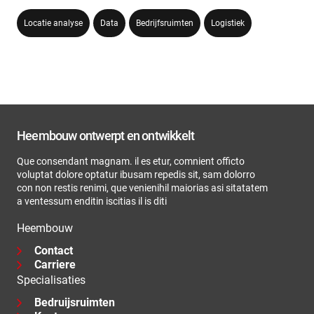
Locatie analyse
Data
Bedrijfsruimten
Logistiek
Heembouw ontwerpt en ontwikkelt
Que consendant magnam. il es etur, comnient officto
voluptat dolore optatur ibusam repedis sit, sam dolorro
con non restis renimi, que venienihil maiorias asi sitatatem
a ventessum enditin iscitias il is diti
Heembouw
Contact
Carriere
Specialisaties
Bedruijsruimten