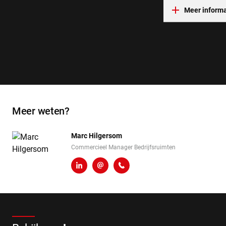
Meer informa
Meer weten?
Marc Hilgersom
Commercieel Manager Bedrijfsruimten
LinkedIn
m.hilgersom@heembouw.nl
06 - 248 810 97