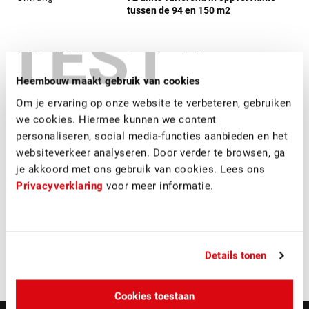
tussen de 94 en 150 m2
TEST
In RijswijkBuiten, aan de rand van Delft,
heeft Heembouw bedrijvenlocatie De Comphaan
Heembouw maakt gebruik van cookies
ontwikkeld. De Comphaan bestaat uit in totaal 72 units,
Om je ervaring op onze website te verbeteren, gebruiken
die in 4 fasen is ontwikkeld. De eerste fase bestond uit
we cookies. Hiermee kunnen we content
16 bedrijfsruimten variërend in oppervlakte tussen de 94
personaliseren, social media-functies aanbieden en het
en 150 m2 en hebben een vrije hoogte van 6 meter. Het
websiteverkeer analyseren. Door verder te browsen, ga
ontwerp van
Heembouw Architecten
bood veel ruimte
je akkoord met ons gebruik van cookies. Lees ons
voor variatie. Met de zogenaamde unit configurator
Privacyverklaring
voor meer informatie.
konden de gebruikers zelf een keuze maken uit de
mogelijke deuren, ramen, gevelbekleding en kleuren, en
bepaalden zo hoe hun unit eruit zou komen te zien. Zo
heeft het bedrijvenpark een zeer gevarieerde en moderne
aanblik gekregen.
Details tonen
Cookies toestaan