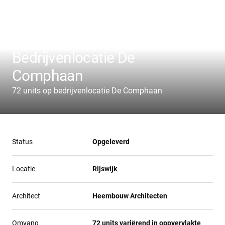
Bedrijvenlocatie De
Comphaan
72 units op bedrijvenlocatie De Comphaan
Status
Opgeleverd
Locatie
Rijswijk
Architect
Heembouw Architecten
Omvang
72 units variërend in oppvervlakte