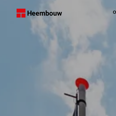
Home
O
W