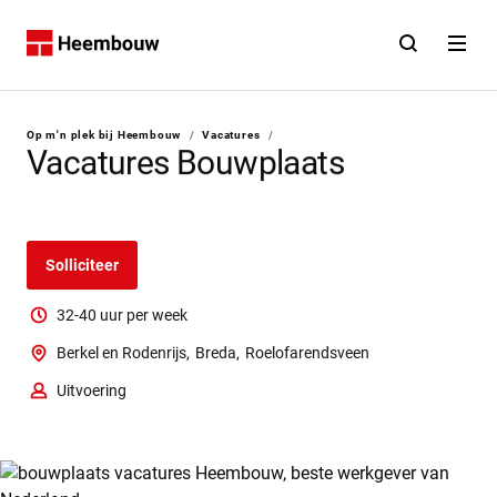
Contact
Open zoekfunct
Open na
Home
U bent hier:
Op m'n plek bij Heembouw
/
Vacatures
/
Vacatures Bouwplaats
Solliciteer
32-40 uur per week
Berkel en Rodenrijs,
Breda,
Roelofarendsveen
Uitvoering