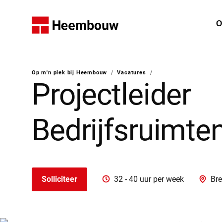
Home
O
W
Op m'n plek bij Heembouw
/
Vacatures
/
U bent hier:
Projectleider
Bedrijfsruimte
Solliciteer
32 - 40 uur per week
Br