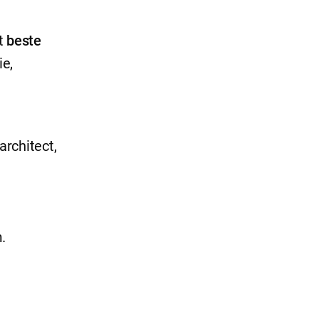
t
beste
ie,
rchitect,
.