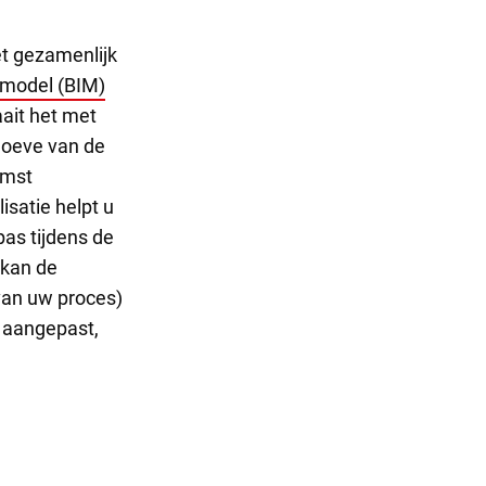
t gezamenlijk
 model (BIM)
aait het met
hoeve van de
komst
satie helpt u
as tijdens de
 kan de
van uw proces)
 aangepast,