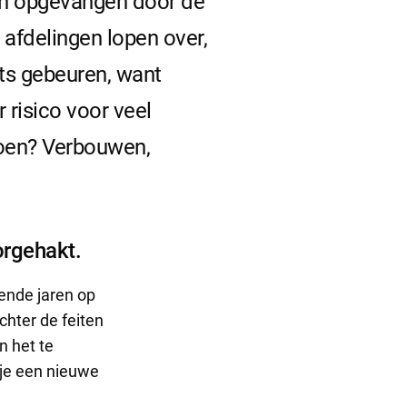
den opgevangen door de
 afdelingen lopen over,
ets gebeuren, want
 risico voor veel
doen? Verbouwen,
orgehakt.
mende jaren op
chter de feiten
n het te
 je een nieuwe