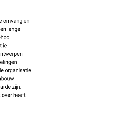
 de omvang en
een lange
-hoc
 ie
 ontwerpen
elingen
de organisatie
embouw
arde zijn.
 over heeft