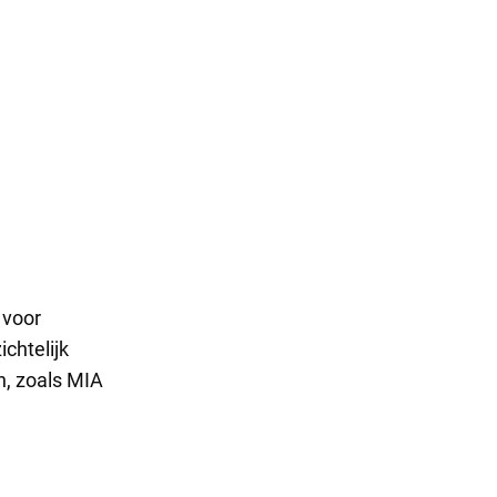
 voor
chtelijk
n, zoals MIA