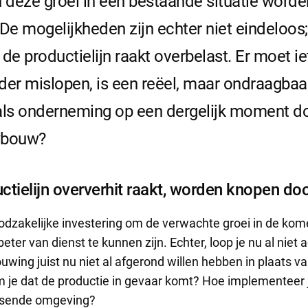
n deze groei in een bestaande situatie wor
De mogelijkheden zijn echter niet eindeloos;
de productielijn raakt overbelast. Er moet i
der mislopen, is een reëel, maar ondraagbaar
 als onderneming op een dergelijk moment 
uwbouw?
tielijn oververhit raakt, worden knopen do
noodzakelijke investering om de verwachte groei in de ko
ter van dienst te kunnen zijn. Echter, loop je nu al niet a
wing juist nu niet al afgerond willen hebben in plaats va
m je dat de productie in gevaar komt? Hoe implementeer
assende omgeving?