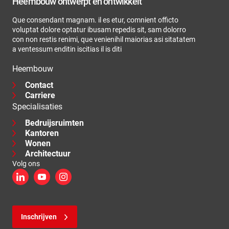
Heembouw ontwerpt en ontwikkelt
Que consendant magnam. il es etur, comnient officto
voluptat dolore optatur ibusam repedis sit, sam dolorro
con non restis renimi, que venienihil maiorias asi sitatatem
a ventessum enditin iscitias il is diti
Heembouw
Contact
Carriere
Specialisaties
Bedruijsruimten
Kantoren
Wonen
Architectuur
Volg ons
LinkedIn
YouTube
Instagram
Inschrijven