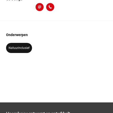
d.de.jonge@heembouw.nl
071 - 332 00 60
Onderwerpen
Natuurinclusief