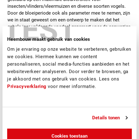
insecten/vlinders/vleermuizen en diverse soorten vogels.
Door de bloeiperiode ook als parameter mee te nemen, zijn
TEST
we in staat geweest om een ontwerp te maken dat het
gehele jaar voldoende voedsel genereert voor de aanwezige
bijen, vlinders, vogels en vleermuizen. Voor de groengevel
Heembouw maakt gebruik van cookies
wilden we de planten zoveel mogelijk in willekeurige
volgorde laten groeien, zolang de planten maar passen op
Om je ervaring op onze website te verbeteren, gebruiken
de plek waar ze bedacht zijn. Dus planten die geschikt zijn
we cookies. Hiermee kunnen we content
voor de zuidgevel, komen ook alleen op de zuidgevel. Met
personaliseren, social media-functies aanbieden en het
mijn collega’s Ruben van Duijn en Paul Kuijt van het team
websiteverkeer analyseren. Door verder te browsen, ga
Parametrisch Ontwerpen
, is het script gemaakt om te
je akkoord met ons gebruik van cookies. Lees ons
bepalen welke plant waar moet komen.
Privacyverklaring
voor meer informatie.
Voor mij als architect was het best bijzonder om te
beginnen met het maken van een excel bestand.
Eigenschappen als meest geschikte oriëntatie, bezonning,
groeihoogte en windgevoeligheid zorgen uiteindelijk
Details tonen
namelijk voor de perfecte locatie van elke plantsoort langs
de gevel en dus het beste ontwerp! We hebben uiteindelijk
dus behoorlijk wat data in een script ingevoerd om te sturen
Cookies toestaan