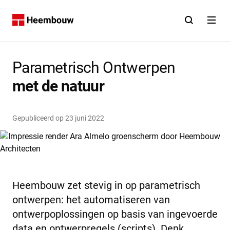
Contact
Open zoekfunct
Open na
Home
Parametrisch Ontwerpen
met
de
natuur
Gepubliceerd op
23 juni 2022
Heembouw zet stevig in op parametrisch
ontwerpen: het automatiseren van
ontwerpoplossingen op basis van ingevoerde
data en ontwerpregels (scripts). Denk