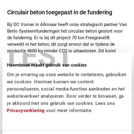
Circulair beton toegepast in de fundering
Bij DC Vomar in Alkmaar heeft onze strategisch partner Van
Berlo Systeemfunderingen het circulair beton gestort voor
de fundering. Er is bij dit project 70 ton Freegravel®
TEST
verwerkt in het beton, dit zorgt ervoor dat er tijdens de
productie 4600 kg minder CO2 is uitgestoten. Dit komt
overeen met 20.000 kilometers van een benzine auto! Een
mooie eerste stap op weg naar duurzamer bouwen.
Heembouw maakt gebruik van cookies
Om je ervaring op onze website te verbeteren, gebruiken
we cookies. Hiermee kunnen we content
LEES VERDER OVER DUURZAAMHEID
personaliseren, social media-functies aanbieden en het
Duurzaam en circulair bouwen
websiteverkeer analyseren. Door verder te browsen, ga
je akkoord met ons gebruik van cookies. Lees ons
Circulaire ontwerpmatrix
Privacyverklaring
voor meer informatie.